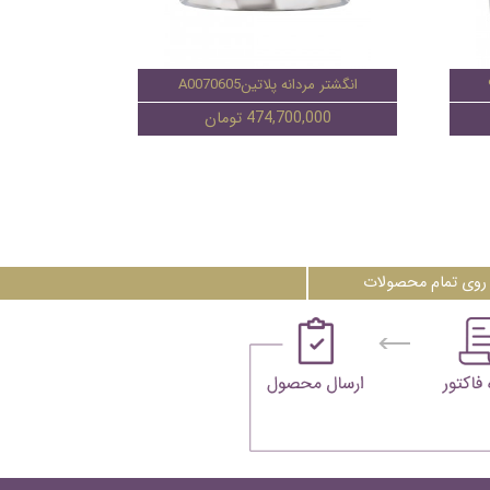
انگشتر مردانه پلاتینA0070605
474,700,000 تومان
روی تمام محصولات