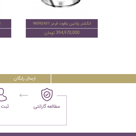
انگشتر پلاتین یاقوت قرمز 96092431
ا
394,970,000 تومان
ارسال رایگان