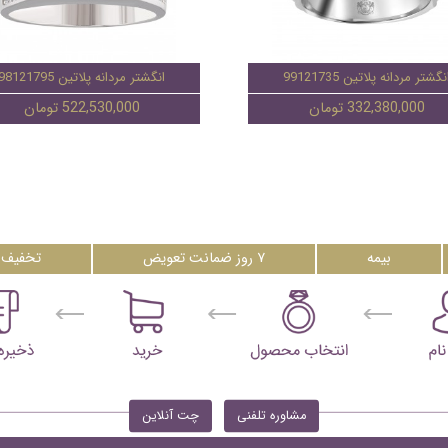
نگشتر مردانه پلاتین 99121735
انگشتر مردانه پلاتین 98121795
332,380,000 تومان
522,530,000 تومان
بیمه
۷ روز ضمانت تعویض
تخفیف 
مشاوره تلفنی
چت آنلاین