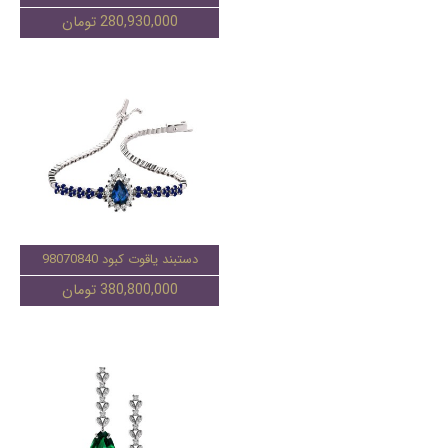
280,930,000 تومان
دستبند یاقوت کبود 98070840
380,800,000 تومان