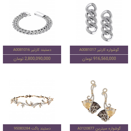
گوشواره کارتیر A0081017
دستبند کارتیر A0081016
916,560,000 تومان
2,800,090,000 تومان
گوشواره سیترین A3120877
دستبند باگت 95083284