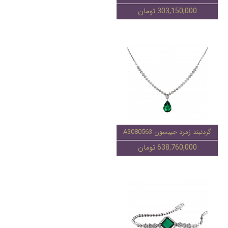
303,150,000 تومان
گردنبند زمرد جیبسون A3080563
638,760,000 تومان