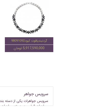
گردنبندیاقوت کبود98091092
5,917,590,000 تومان
سرویس جواهر
سرویس جواهرات
یکی از دسته بند
جواهرات
الماس در دسته جواهرات ا