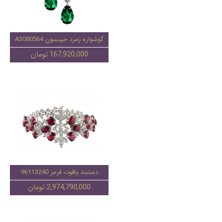
گوشواره زمرد جیبسون A3080564
167,920,000 تومان
دستبند یاقوت قرمز 96113240
2,974,790,000 تومان