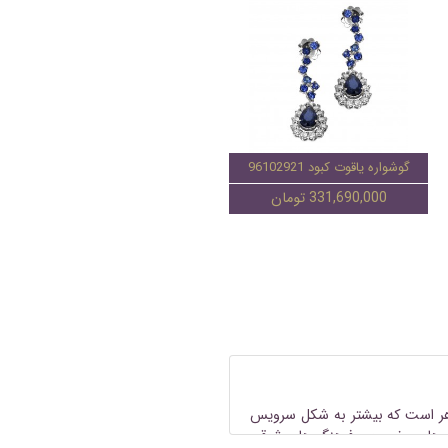
گوشواره یاقوت کبود 96102921
331,690,000 تومان
اهر است که بیشتر به شکل
سرویس
هنگ ها و بخصوص فرهنگ های شرقی