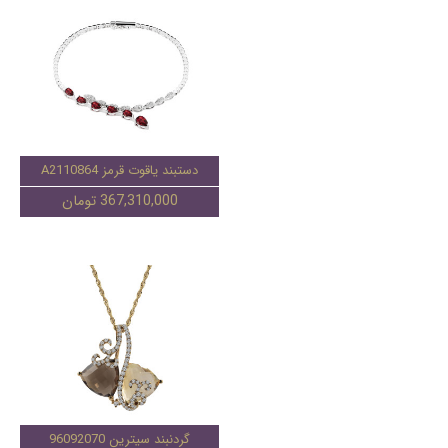
دستبند یاقوت قرمز A2110864
367,310,000 تومان
گردنبند سیترین 96092070