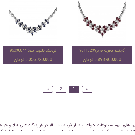
گردنبند یاقوت قرمز96113239
گردنبند یاقوت کبود 96030844
5,893,960,000 تومان
5,056,720,000 تومان
»
2
1
«
ی های مهم مصنوعات جواهر و با ارزش بسیار بالا در فروشگاه های طلا و جو
زدواج قرار می گیرد. تهیه سرویس برلیان یا سرویس الماس در بسیاری از فر