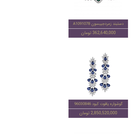
دستبند زمردجیبسون A1091078
362,640,000 تومان
گوشواره یاقوت کبود 96030846
2,850,520,000 تومان