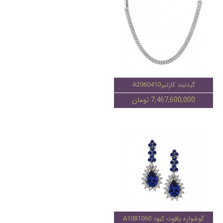
گردنبند کارتیرA2060410
7,467,600,000 تومان
گوشواره یاقوت کبود A1081060