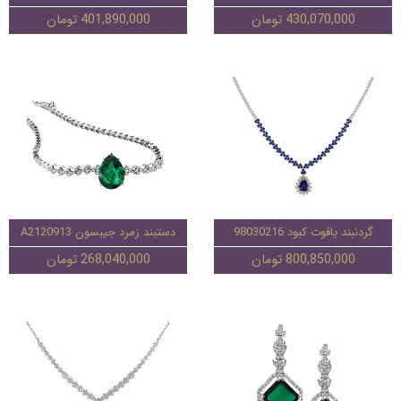
430,070,000 تومان
401,890,000 تومان
گردنبند یاقوت کبود 98030216
دستبند زمرد جیبسون A2120913
800,850,000 تومان
268,040,000 تومان