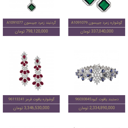
گوشواره زمرد جیبسون A1091079
گردنبند زمرد جیبسون A1091077
337,040,000 تومان
798,120,000 تومان
دستبند یاقوت کبود96030845
گوشواره یاقوت قرمز 96113241
2,334,890,000 تومان
3,346,530,000 تومان