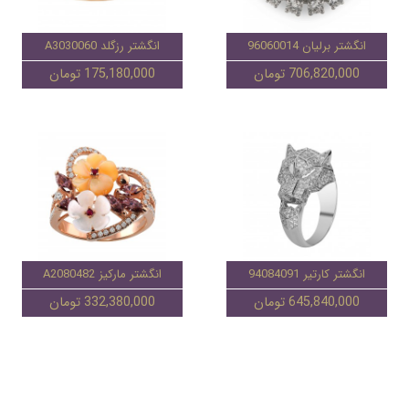
انگشتر برلیان 96060014
انگشتر رزگلد A3030060
706,820,000 تومان
175,180,000 تومان
انگشتر کارتیر 94084091
انگشتر مارکیز A2080482
645,840,000 تومان
332,380,000 تومان