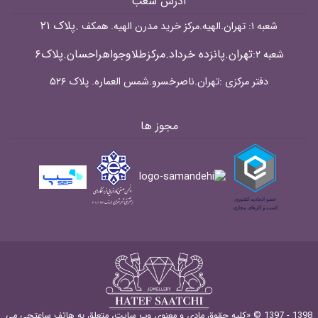
آدرس شعب
.پلاک ۲۱
شعبه ۱: تهران.الهیه.مرکز خرید مدرن الهیه. همکف
تهران.پانزده خرداد.مرکزطلاوجواهراحسان.پلاک۶
شعبه ۲:
دفتر مرکزی :تهران.ناصرخسرو.شمس العماره. پلاک ۵۲۶
مجوز ها
1398 - 1397 © «کليه حقوق مادی و معنوی وب سايت، متعلق به هاتف ساعتچی می