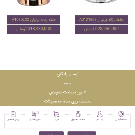
حلقه زنانه برلیان A0121862
حلقه زنانه برلیان A1030202
623,950,000 تومان
318,480,000 تومان
ارسال رایگان
بیمه
۷ روز ضمانت تعویض
تخفیف روی تمام محصولات