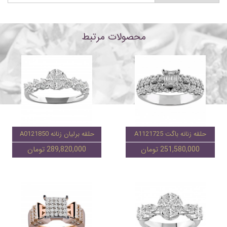
محصولات مرتبط
حلقه زنانه باگت A1121725
حلقه برلیان زنانه A0121850
251,580,000 تومان
289,820,000 تومان