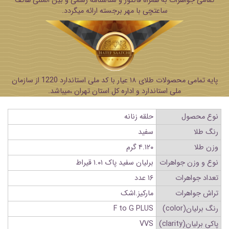
تمامی جواهرات به همراه فاکتور و شناسنامه رسمی و بین المللی هاتف
ساعتچی با مهر برجسته ارائه میگردد.
پایه تمامی محصولات طلای ۱۸ عیار با کد ملی استاندارد 1220 از سازمان
ملی استاندارد و اداره کل استان تهران ،میباشد.
نوع محصول
حلقه زنانه
رنگ طلا
سفید
وزن طلا
۴.۱۲۰ گرم
نوع و وزن جواهرات
برلیان سفید پاک ۱.۰۱ قیراط
تعداد جواهرات
۱۶ عدد
تراش جواهرات
مارکیز.اشک
رنگ برلیان(color)
F to G PLUS
پاکی برلیان(clarity)
VVS