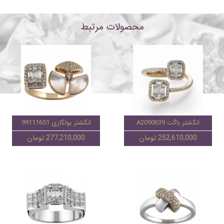
محصولات مرتبط
انگشتر باگت A2090639
انگشتر بولگاری 99111651
252,610,000 تومان
277,210,000 تومان