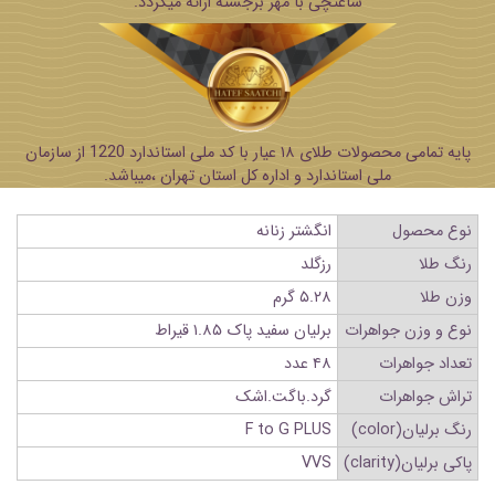
ساعتچی با مهر برجسته ارائه میگردد.
پایه تمامی محصولات طلای ۱۸ عیار با کد ملی استاندارد 1220 از سازمان
ملی استاندارد و اداره کل استان تهران ،میباشد.
نوع محصول
انگشتر زنانه
رنگ طلا
رزگلد
وزن طلا
۵.۲۸ گرم
نوع و وزن جواهرات
برلیان سفید پاک ۱.۸۵ قیراط
تعداد جواهرات
۴۸ عدد
تراش جواهرات
گرد.باگت.اشک
رنگ برلیان(color)
F to G PLUS
پاکی برلیان(clarity)
VVS