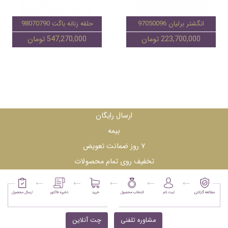
انگشتر برلیان 97050096
حلقه زنانه باگت 98070790
223,700,000 تومان
547,270,000 تومان
ارسال رایگان
بیمه
۷ روز ضمانت تعویض
تخفیف روی تمام محصولات
مشاوره تلفنی
چت آنلاین