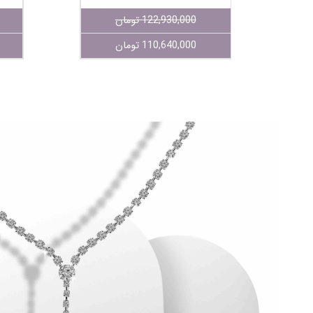
122,930,000 تومان
110,640,000 تومان