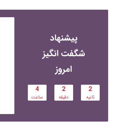
پیشنهاد
شگفت انگیز
امروز
4
2
1
ثانیه
دقیقه
ساعت