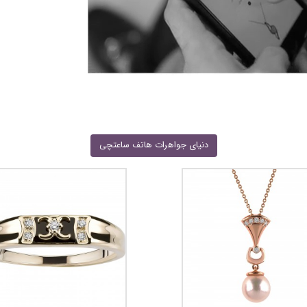
دنیای جواهرات هاتف ساعتچی