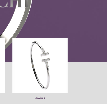
شتر زنانه
دستبند