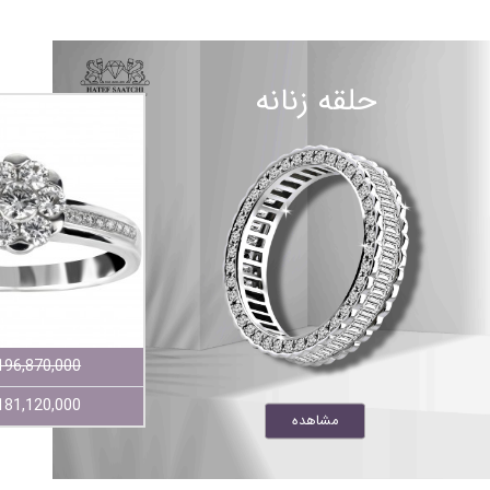
حلقه زنانه
860,780,000 تومان
196,870,000 تومان
826,350,000 تومان
181,120,000 تومان
مشاهده